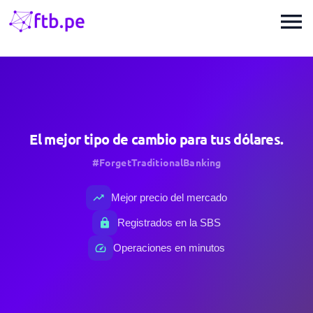
menu
El mejor tipo de cambio para tus dólares.
#ForgetTraditionalBanking
trending_up
Mejor precio del mercado
lock
Registrados en la SBS
speed
Operaciones en minutos