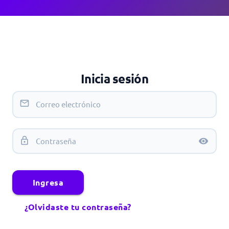
Inicia sesión
mail_outline
lock_outline
visibility
Ingresa
¿Olvidaste tu contraseña?