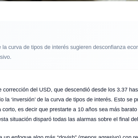
e la curva de tipos de interés sugieren desconfianza eco
sivo.
rrección del USD, que descendió desde los 3.37 hasta 
la ‘inversión’ de la curva de tipos de interés. Esto se p
 corto, es decir que prestarte a 10 años sea más barato q
sta situación disparó todas las alarmas sobre el final d
ta un enfoque algo más “dovish” (menos agresivo) con re