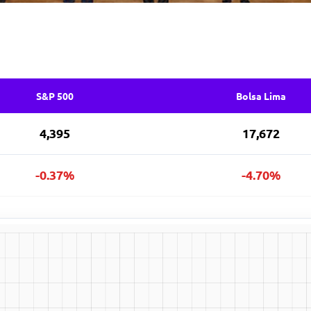
S&P 500
Bolsa Lima
4,395
17,672
-0.37%
-4.70%