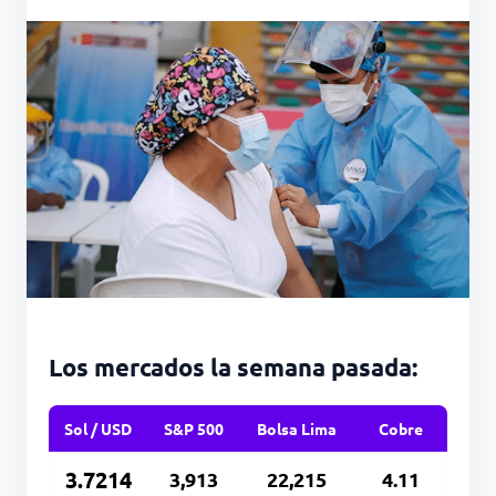
Los mercados la semana pasada:
Sol / USD
S&P 500
Bolsa Lima
Cobre
3.7214
3,913
22,215
4.11