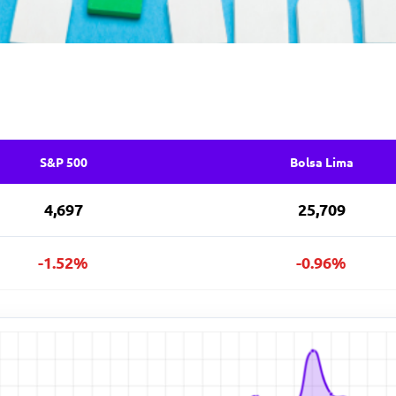
S&P 500
Bolsa Lima
4,697
25,709
-1.52%
-0.96%