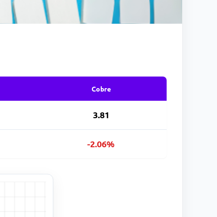
Cobre
3.81
-2.06%