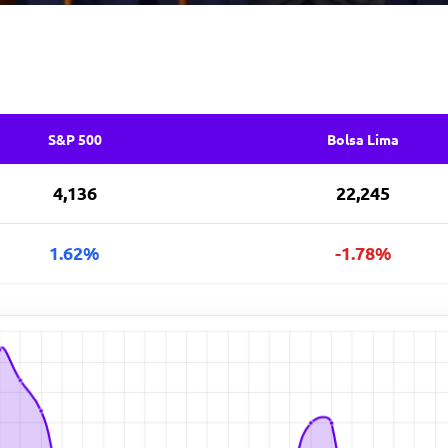
S&P 500
Bolsa Lima
4,136
22,245
1.62%
-1.78%