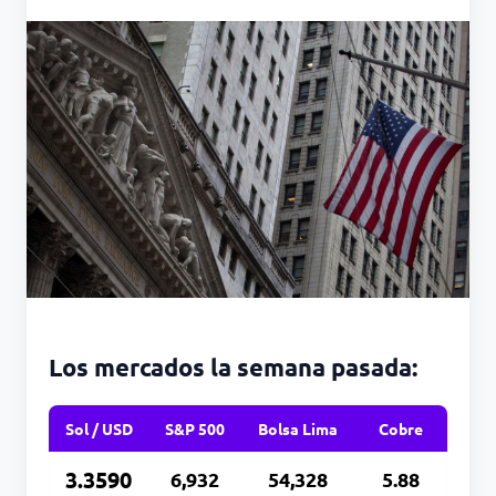
Los mercados la semana pasada:
Sol / USD
S&P 500
Bolsa Lima
Cobre
3.3590
6,932
54,328
5.88