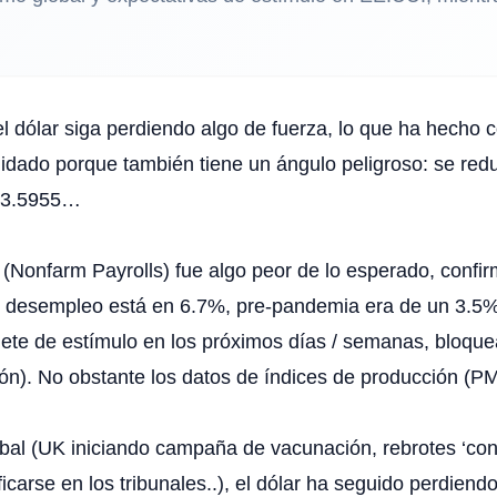
l dólar siga perdiendo algo de fuerza, lo que ha hecho c
uidado porque también tiene un ángulo peligroso: se redu
s 3.5955…
Nonfarm Payrolls) fue algo peor de lo esperado, conf
l desempleo está en 6.7%, pre-pandemia era de un 3.5%).
ete de estímulo en los próximos días / semanas, bloque
n). No obstante los datos de índices de producción (PMI
obal (UK iniciando campaña de vacunación, rebrotes ‘co
ficarse en los tribunales..), el dólar ha seguido perdiend