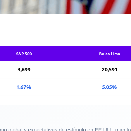
S&P 500
Bolsa Lima
3,699
20,591
1.67%
5.05%
ismo global y expectativas de estímulo en EE.UU., mient