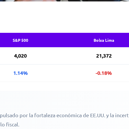
S&P 500
Bolsa Lima
4,020
21,372
1.14%
-0.18%
pulsado por la fortaleza económica de EE.UU. y la incert
o fiscal.