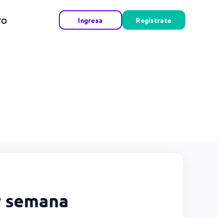
TO
Ingresa
Regístrate
or semana