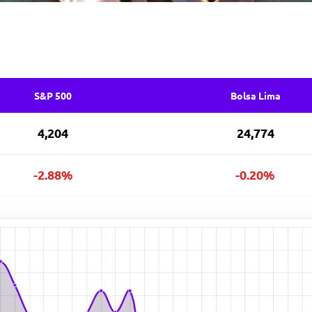
S&P 500
Bolsa Lima
4,204
24,774
-2.88%
-0.20%