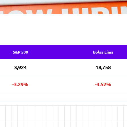
S&P 500
Bolsa Lima
3,924
18,758
-3.29%
-3.52%