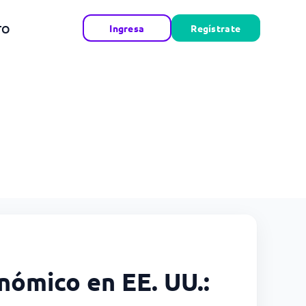
TO
Ingresa
Regístrate
onómico en EE. UU.: