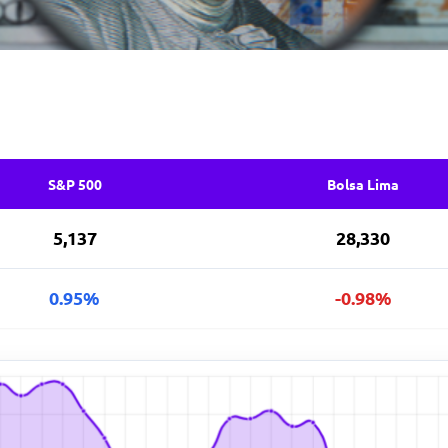
S&P 500
Bolsa Lima
5,137
28,330
0.95%
-0.98%