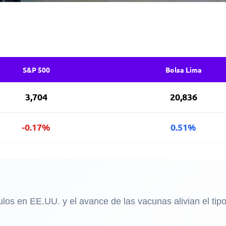
S&P 500
Bolsa Lima
3,704
20,836
-0.17%
0.51%
os en EE.UU. y el avance de las vacunas alivian el tipo