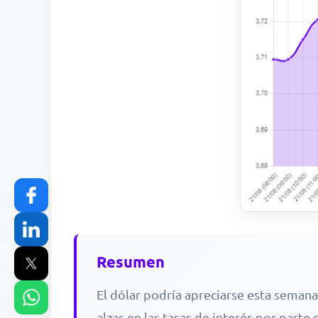
Resumen
El dólar podría apreciarse esta seman
alzas en las tasas de interés por parte 