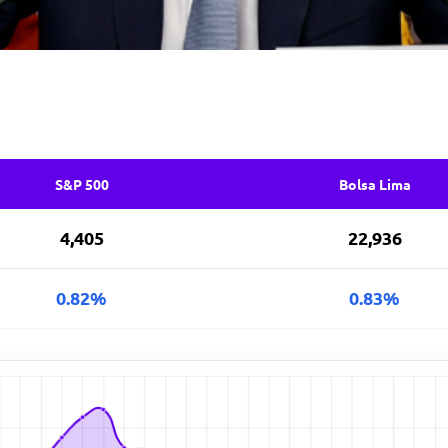
S&P 500
Bolsa Lima
4,405
22,936
0.82%
0.83%