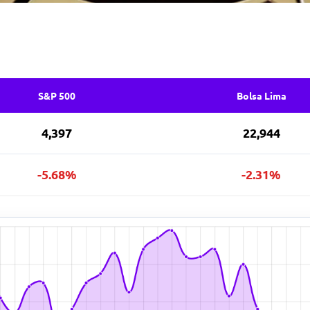
S&P 500
Bolsa Lima
4,397
22,944
-5.68%
-2.31%