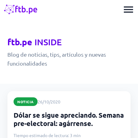
menu
ftb.pe
INSIDE
Blog de noticias, tips, artículos y nuevas
funcionalidades
26/10/2020
NOTICIA
Dólar se sigue apreciando. Semana
pre-electoral: agárrense.
Tiempo estimado de lectura: 3 min