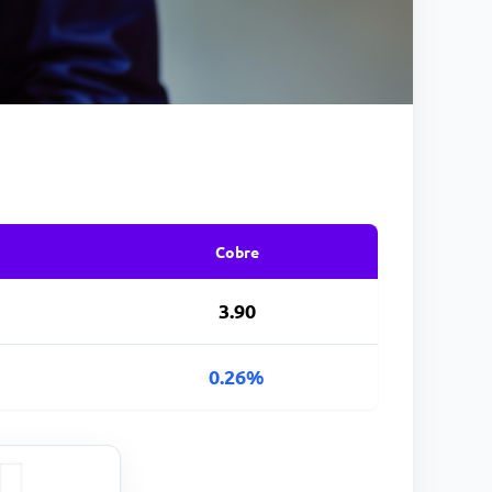
Cobre
3.90
0.26%