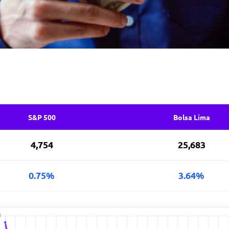
S&P 500
Bolsa Lima
4,754
25,683
0.75%
3.64%