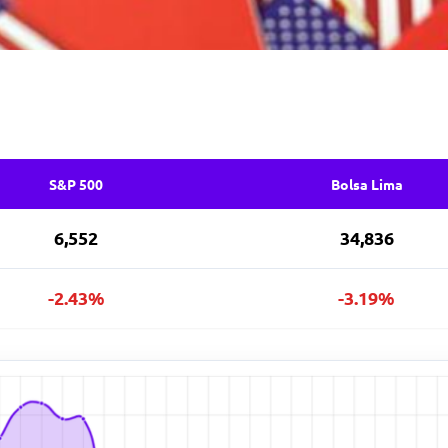
S&P 500
Bolsa Lima
6,552
34,836
-2.43%
-3.19%