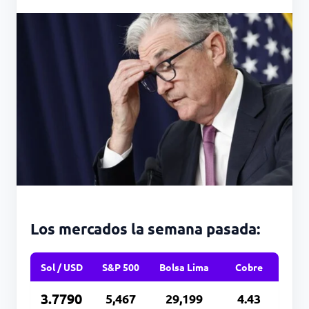
Los mercados la semana pasada:
Sol / USD
S&P 500
Bolsa Lima
Cobre
3.7790
5,467
29,199
4.43