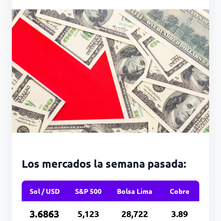
Los mercados la semana pasada:
Sol / USD
S&P 500
Bolsa Lima
Cobre
3.6863
5,123
28,722
3.89