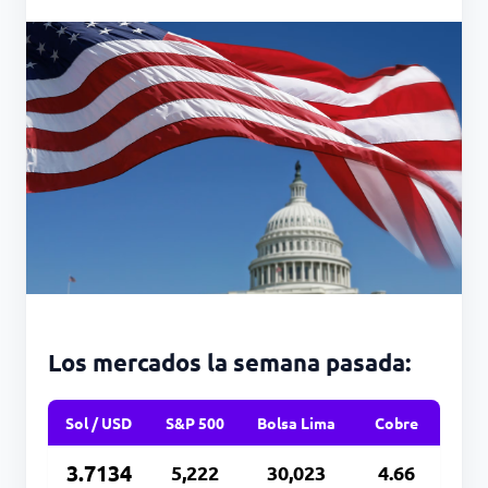
Los mercados la semana pasada:
Sol / USD
S&P 500
Bolsa Lima
Cobre
3.7134
5,222
30,023
4.66